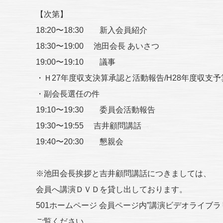
【次第】
18:20〜18:30 新入会員紹介
18:30〜19:00 池田会長 あいさつ
19:00〜19:10 議事
・Ｈ27年度収支決算承認と活動報告/H28年度収支
・副会長選任の件
19:10〜19:30 委員会活動報告
19:30〜19:55 吉井顧問講話
19:40〜20:30 懇親会
※池田会長挨拶と吉井顧問講話につきましては、
会員へ講演ＤＶＤを貸し出しております。
501ホームページ 会員ページ内”講演ビデオライブラ
ご覧ください。