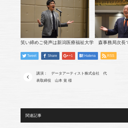
笑い締めご発声は新潟医療福祉大学 森事務局次長
Tweet
Share
+1
Hatena
RSS
講演： データアーティスト株式会社 代
表取締役 山本 覚 様
関連記事