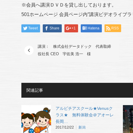
※会員へ講演ＤＶＤを貸し出しております。
501ホームページ 会員ページ内”講演ビデオライブ
Tweet
Share
+1
Hatena
RSS
講演： 株式会社データドック 代表取締
役社長 CEO 宇佐美 浩一 様
関連記事
アルビチアスクール★Venusク
ラス★ 無料体験会＠アオーレ
長岡…
2017/12/22
新潟