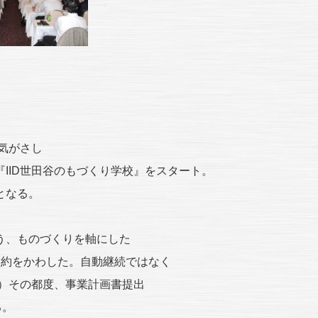
気がさし
IID世田谷のもづくり学校』をスタート。
となる。
う、ものづくりを軸にした
契約をかわした。自動継続ではなく
有）その都度、事業計画書提出
る。