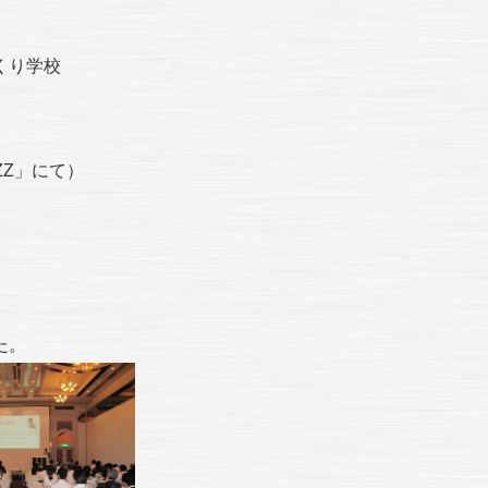
くり学校
ZZ」にて）
た。