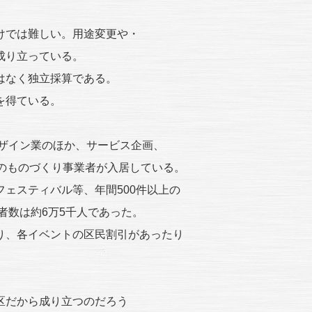
けでは難しい。用途変更や・
成り立っている。
はなく独立採算である。
を得ている。
デザイン業のほか、サービス企画、
のものづくり事業者が入居している。
ェスティバル等、年間500件以上の
者数は約6万5千人であった。
り、各イベントの区民割引があったり
区だから成り立つのだろう