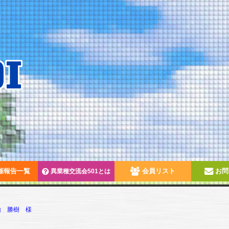
催報告一覧
会員リスト
お問
異業種交流会501とは
山 勝樹 様