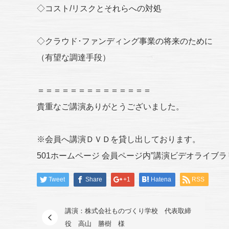
◇コスト/リスクとそれらへの対処
◇クラウド･ファンディング事業の将来のために
（有望な調達手段）
＝＝＝＝＝＝＝＝＝＝＝＝＝＝
貴重なご講演ありがとうございました。
※会員へ講演ＤＶＤを貸し出しております。
501ホームページ 会員ページ内”講演ビデオライブ
Tweet
Share
+1
Hatena
RSS
講演：株式会社ものづくり学校 代表取締
役 高山 勝樹 様