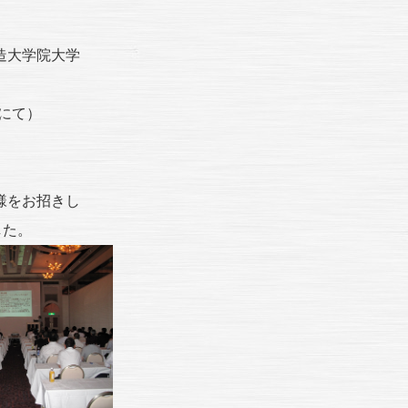
創造大学院大学
」にて）
様をお招きし
した。