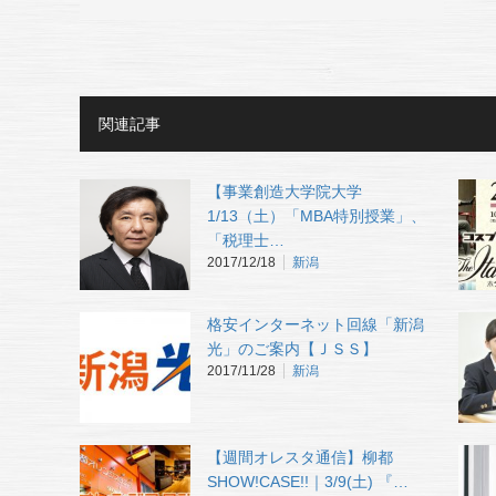
関連記事
【事業創造大学院大学
1/13（土）「MBA特別授業」、
「税理士…
2017/12/18
新潟
格安インターネット回線「新潟
光」のご案内【ＪＳＳ】
2017/11/28
新潟
【週間オレスタ通信】柳都
SHOW!CASE!!｜3/9(土) 『…