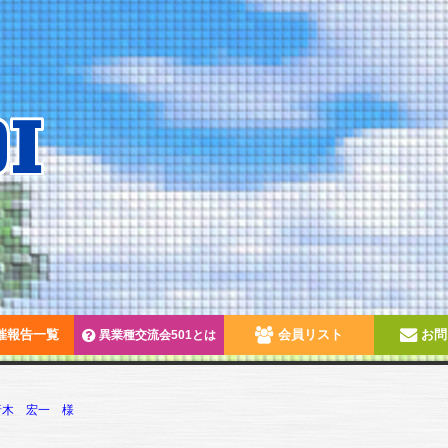
催報告一覧
会員リスト
お問
異業種交流会501とは
唐木 宏一 様