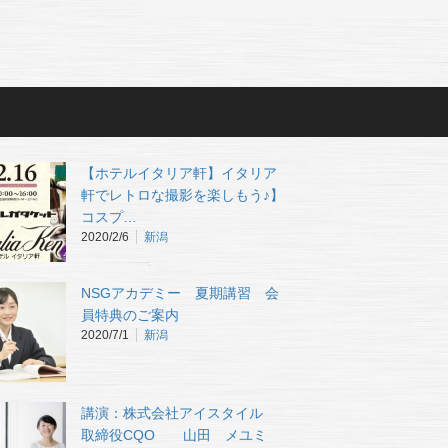
【ホテルイタリア軒】イタリア
軒でレトロな撮影を楽しもう♪】
コスプ…
2020/2/6
新潟
NSGアカデミー 夏期講習 会
員特典のご案内
2020/7/1
新潟
講演：株式会社アイスタイル
取締役CQO 山田 メユミ