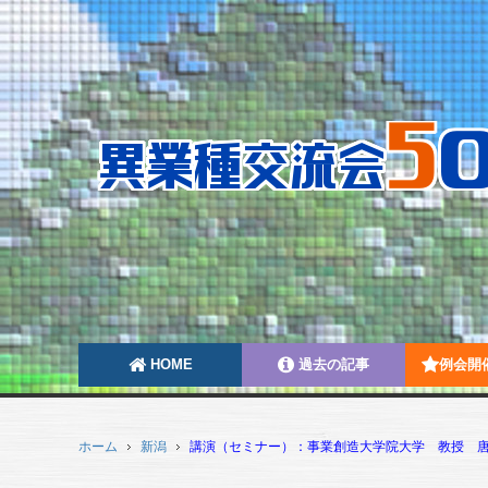
HOME
過去の記事
例会開
ホーム
新潟
講演（セミナー）：事業創造大学院大学 教授 