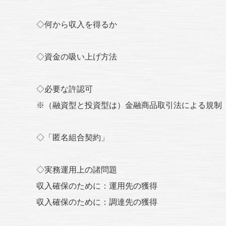
◇何から収入を得るか
◇資金の吸い上げ方法
◇必要な許認可
※（融資型と投資型は）金融商品取引法による規制
◇「匿名組合契約」
◇実務運用上の諸問題
収入確保のために：運用先の獲得
収入確保のために：調達先の獲得