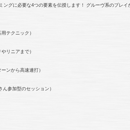
ミングに必要な4つの要素を伝授します！ グルーヴ系のプレイ
応用テクニック）
リやリニアまで）
ターンから高速連打）
なさん参加型のセッション）