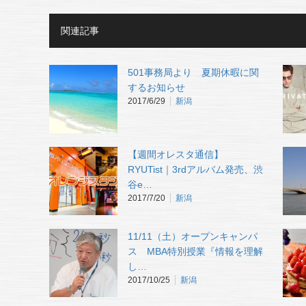
関連記事
501事務局より 夏期休暇に関
するお知らせ
2017/6/29
新潟
【週間オレスタ通信】
RYUTist｜3rdアルバム発売、渋
谷e…
2017/7/20
新潟
11/11（土）オープンキャンパ
ス MBA特別授業『情報を理解
し…
2017/10/25
新潟