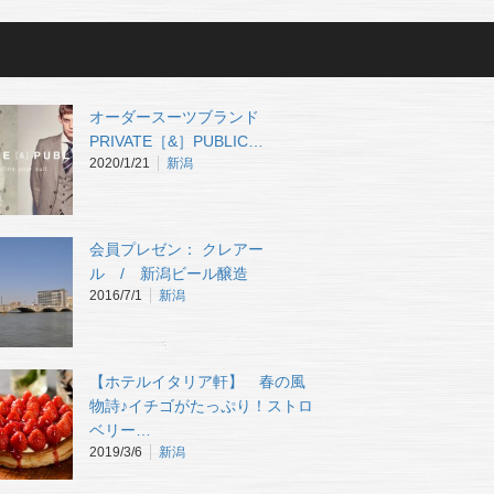
オーダースーツブランド
PRIVATE［&］PUBLIC…
2020/1/21
新潟
会員プレゼン： クレアー
ル / 新潟ビール醸造
2016/7/1
新潟
【ホテルイタリア軒】 春の風
物詩♪イチゴがたっぷり！ストロ
ベリー…
2019/3/6
新潟