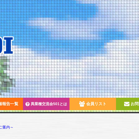
催報告一覧
会員リスト
お問
異業種交流会501とは
ご案内～