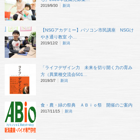
2019/9/30
新潟
【NSGアカデミー】パソコン市民講座 NSGけ
やき通り教室 小…
2019/12/2
新潟
「ライフデザイン力 未来を切り開く力の育み
方（異業種交流会501…
2019/3/7
新潟
食・農・緑の祭典 ＡＢｉｏ祭 開催のご案内
2017/11/15
新潟