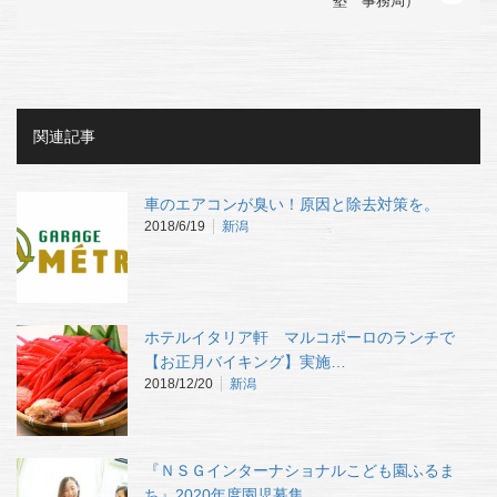
塾 事務局）
関連記事
車のエアコンが臭い！原因と除去対策を。
2018/6/19
新潟
ホテルイタリア軒 マルコポーロのランチで
【お正月バイキング】実施…
2018/12/20
新潟
『ＮＳＧインターナショナルこども園ふるま
ち』2020年度園児募集…