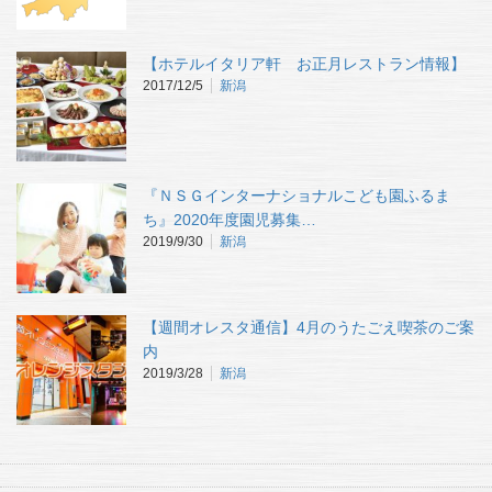
【ホテルイタリア軒 お正月レストラン情報】
2017/12/5
新潟
『ＮＳＧインターナショナルこども園ふるま
ち』2020年度園児募集…
2019/9/30
新潟
【週間オレスタ通信】4月のうたごえ喫茶のご案
内
2019/3/28
新潟