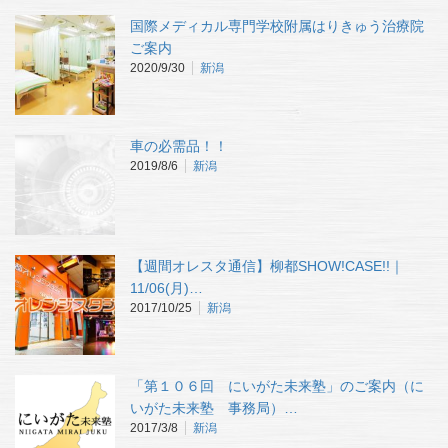
国際メディカル専門学校附属はりきゅう治療院
ご案内
2020/9/30
新潟
車の必需品！！
2019/8/6
新潟
【週間オレスタ通信】柳都SHOW!CASE!!｜
11/06(月)…
2017/10/25
新潟
「第１０６回 にいがた未来塾」のご案内（に
いがた未来塾 事務局）…
2017/3/8
新潟