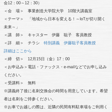
会12：00～12：30）
＜会 場＞ 事業創造大学院大学 10階大講義室
＜テーマ＞ 「地域から日本を変える！～IoTが切り開く
未来～」
＜講 師＞ キャスター 伊藤 聡子 客員教授
＜詳 細＞ チラシ
特別講義 伊藤聡子客員教授
詳細はここから
＜締 切＞ 12月15日（金）17：00
＜お申込み＞電話・ファックス・e-mailなどでお申し込み
ください。
＜受講料＞ 無料
※講義終了後に名刺交換会の時間を用意しています。希望
者は名刺をご持参ください。
※お車でお越しの際は、近隣の民間有料駐車場をご利用く