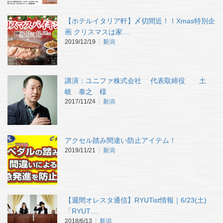
【ホテルイタリア軒】〆切間近！！Xmas特別企
画 クリスマスは家…
2019/12/19
新潟
講演：ユニファ株式会社 代表取締役 土
岐 泰之 様
2017/11/24
新潟
アクセル踏み間違い防止アイテム！
2019/11/21
新潟
【週間オレスタ通信】RYUTist情報｜6/23(土)
「RYUT…
2018/6/13
新潟