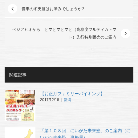
愛車の冬支度はお済みでしょうか?
ベジアビオから とマとマとマと（高糖度フルティカトマ
ト）先行特別販売のご案内
関連記事
【お正月ファミリーバイキング】
2017/12/18
新潟
「第１０８回 にいがた未来塾」のご案内（に
いがた未来塾 事務局）…