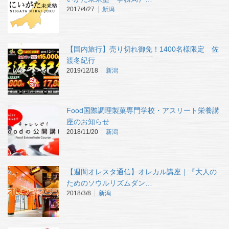
2017/4/27
新潟
【国内旅行】売り切れ御免！1400名様限定 佐
渡冬紀行
2019/12/18
新潟
Food国際調理製菓専門学校・アスリート栄養講
座のお知らせ
2018/11/20
新潟
【週間オレスタ通信】オレカル講座｜『大人の
ためのソウルリズムダン…
2018/3/8
新潟