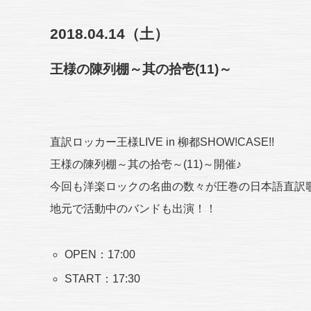
2018.04.14（土）
王様の陳列棚～其の拾壱(11)～
直訳ロッカー王様LIVE in 柳都SHOW!CASE!!
王様の陳列棚～其の拾壱～(11)～開催♪
今回も洋楽ロックの名曲の数々が圧巻の日本語直訳
地元で活動中のバンドも出演！！
OPEN：17:00
START：17:30