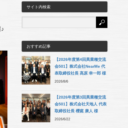
サイト内検索
♪
おすすめ記事
【2026年度第4回異業種交流
会501】株式会社NearMe 代
表取締役社長 髙原 幸一郎 様
2026/8/6
【2026年度第3回異業種交流
会501】株式会社天地人 代表
取締役社長 櫻庭 康人 様
2026/6/22