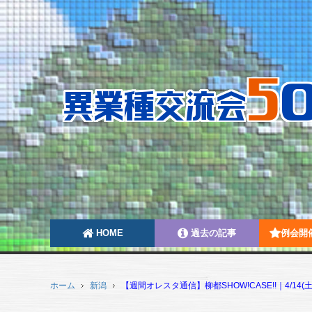
HOME
過去の記事
例会開
ホーム
新潟
【週間オレスタ通信】柳都SHOW!CASE!!｜4/14