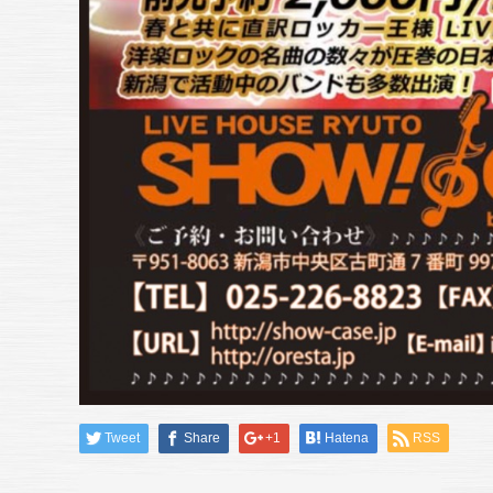
Tweet
Share
+1
Hatena
RSS