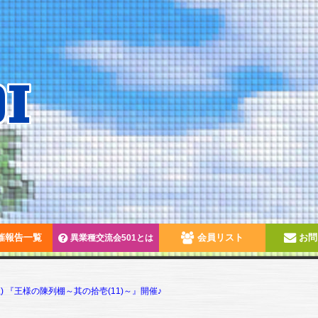
催報告一覧
会員リスト
お問
異業種交流会501とは
(土) 『王様の陳列棚～其の拾壱(11)～』開催♪