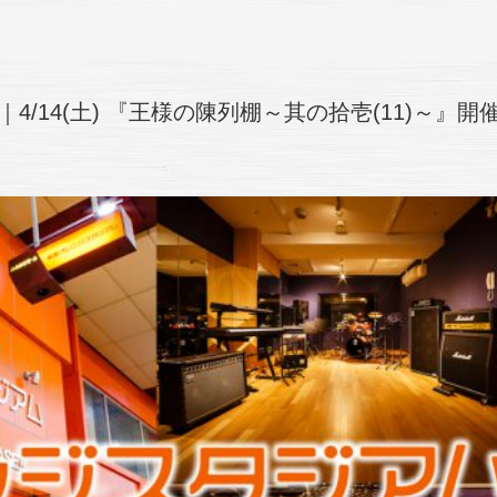
｜4/14(土) 『王様の陳列棚～其の拾壱(11)～』開催