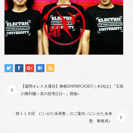
【週間オレスタ通信】柳都SHOW!CASE!!｜4/14(土) 『王様
の陳列棚～其の拾壱(11)～』開催♪
「第１１９回 にいがた未来塾」のご案内（にいがた未来
塾 事務局）