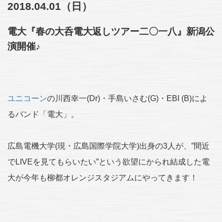
2018.04.01（日）
電大『春の大呑電大返しツアー二〇一八』新潟公
演開催♪
ユニコーン
の川西幸一(Dr)・手島いさむ(G)・EBI (B)によ
るバンド「電大」。
広島電機大学(現・広島国際学院大学)出身の3人が、”間近
でLIVEを見てもらいたい”という欲望にかられ結成した電
大が今年も柳都オレンジスタジアムにやってきます！