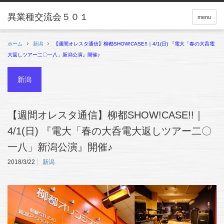
menu
ホーム
新潟
【週間オレスタ通信】柳都SHOW!CASE!!｜4/1(日) 『電大「春の大呑電
大返しツアー二〇一八」新潟公演』開催♪
新潟
【週間オレスタ通信】柳都SHOW!CASE!!｜
4/1(日) 『電大「春の大呑電大返しツアー二〇
一八」新潟公演』開催♪
2018/3/22
新潟