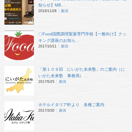
知らせ】MB…
2018/11/28
新潟
〇Food国際調理製菓専門学校【一般向け】クッ
キング講座のお知ら…
2017/10/11
新潟
「第１０９回 にいがた未来塾」のご案内（に
いがた未来塾 事務局）…
2017/5/25
新潟
ホテルイタリア軒より 各種ご案内
2017/3/30
新潟