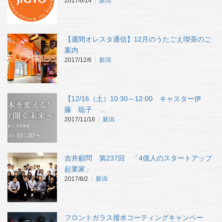
2017/6/14
新潟
【週間オレスタ通信】12月のうたごえ喫茶のご
案内
2017/12/6
新潟
【12/16（土）10:30～12:00 キャスター伊
藤 聡子 …
2017/11/16
新潟
吉井顧問 第237回 「4億人のスタートアップ
起業家」
2017/8/2
新潟
フロントガラス撥水コーティングキャンペー