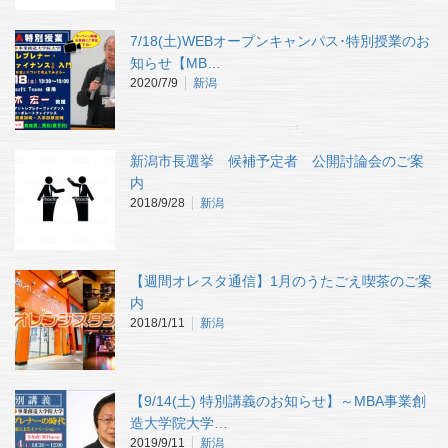
7/18(土)WEBオープンキャンパス･特別授業のお
知らせ【MB…
2020/7/9
新潟
新潟市長選挙 候補予定者 公開討論会のご案
内
2018/9/28
新潟
【週間オレスタ通信】1月のうたごえ喫茶のご案
内
2018/1/11
新潟
【9/14(土) 特別講義のお知らせ】～MBA事業創
造大学院大学…
2019/9/11
新潟