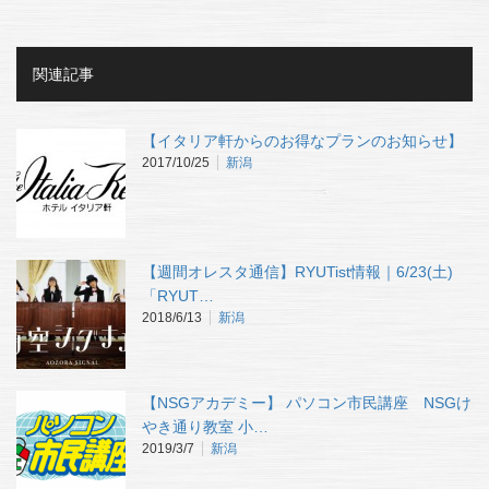
関連記事
【イタリア軒からのお得なプランのお知らせ】
2017/10/25
新潟
【週間オレスタ通信】RYUTist情報｜6/23(土)
「RYUT…
2018/6/13
新潟
【NSGアカデミー】 パソコン市民講座 NSGけ
やき通り教室 小…
2019/3/7
新潟