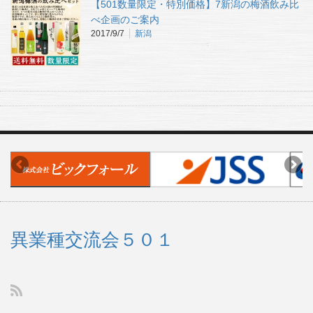
【501数量限定・特別価格】7新潟の梅酒飲み比
べ企画のご案内
2017/9/7
新潟
異業種交流会５０１