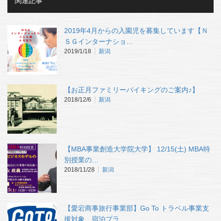
関連記事
2019年4月からの入園児を募集しています【Ｎ
ＳＧインターナショ…
2019/1/18
新潟
【お正月ファミリーバイキングのご案内♪】
2018/12/6
新潟
【MBA事業創造大学院大学】 12/15(土) MBA特
別授業の…
2018/11/28
新潟
【愛宕商事旅行事業部】Go To トラベル事業支
援対象 宿泊プラ…