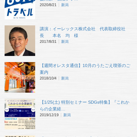
2020/8/21
新潟
講演：イーレックス株式会社 代表取締役社
長 本名 均 様
2017/8/31
新潟
【週間オレスタ通信】10月のうたごえ喫茶のご
案内
2018/10/4
新潟
【1/25(土) 特別セミナー SDGs特集】『これか
らの企業経…
2019/12/19
新潟