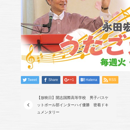
Tweet
Share
+1
Hatena
RSS
【放映日】開志国際高等学校 男子バスケ
ットボール部インターハイ優勝 密着ドキ
ュメンタリー