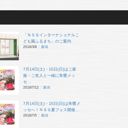
「ＮＳＧインターナショナルこ
ども園ふるまち」のご案内
2018/3/8
新潟
7月14日(土)・15日(日)はご家
族・ご友人と一緒に朱鷺メッ
セ…
2018/7/12
新潟
7月14日(土)・15日(日)は朱鷺メ
ッセへ！ＮＳＧ夏フェス開催…
2018/7/5
新潟