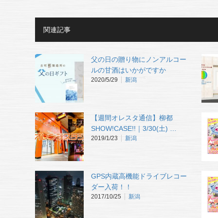
関連記事
父の日の贈り物にノンアルコー
ルの甘酒はいかがですか
2020/5/29
新潟
【週間オレスタ通信】柳都
SHOW!CASE!!｜3/30(土) …
2019/1/23
新潟
GPS内蔵高機能ドライブレコー
ダー入荷！！
2017/10/25
新潟