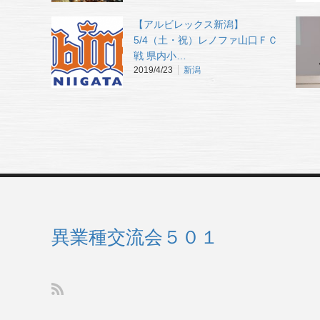
【アルビレックス新潟】
5/4（土・祝）レノファ山口ＦＣ
戦 県内小…
2019/4/23
新潟
異業種交流会５０１