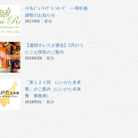
ﾍｱ＆ﾋﾞｭｰﾃｨｸﾞﾘｰﾝﾛｰｽﾞ 一周年感
謝祭のお知らせ
2017/4/3
新潟
【週間オレスタ通信】3月のう
たごえ喫茶のご案内
2019/2/28
新潟
「第１２１回 にいがた未来
塾」のご案内（にいがた未来
塾 事務局）…
2018/5/31
新潟