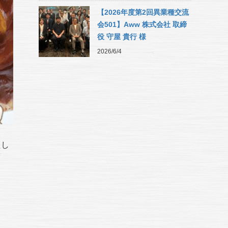
【2026年度第2回異業種交流
会501】Aww 株式会社 取締
役 守屋 貴行 様
2026/6/4
たし