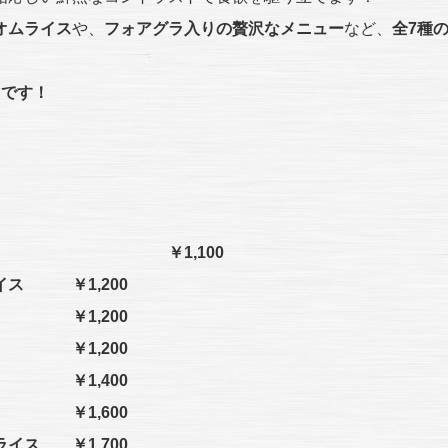
オムライス
や、
フォアグラ入りの贅沢なメニュー
など、
全7種
マです！
ス ￥1,100
イス ￥1,200
￥1,200
 ￥1,200
 ￥1,400
ン ￥1,600
イス ￥1,700