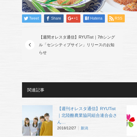
Tweet
Share
+1
Hatena
RSS
【週間オレスタ通信】RYUTist｜7thシング
ル「センシティブサイン」リリースのお知
らせ
関連記事
【週刊オレスタ通信】RYUTist
｜北陸酪農業協同組合連合会さ
ん…
2018/12/27
新潟