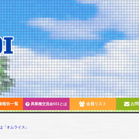
催報告一覧
会員リスト
お問
異業種交流会501とは
は「オムライス」