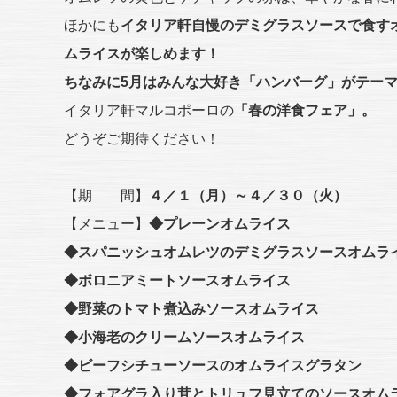
ほかにも
イタリア軒自慢のデミグラスソースで食す
ムライスが楽しめます！
ちなみに5月はみんな大好き「ハンバーグ」がテー
イタリア軒マルコポーロの
「春の洋食フェア」。
どうぞご期待ください！
【期 間】
４／１（月）～４／３０（火）
【メニュー】
◆プレーンオムライ
◆スパニッシュオムレツのデミグラスソースオムラ
◆ボロニアミートソースオムライス 
◆野菜のトマト煮込みソースオムライス
◆小海老のクリームソースオムライス
◆ビーフシチューソースのオムライスグラタ
◆フォアグラ入り茸とトリュフ見立てのソースオムラ