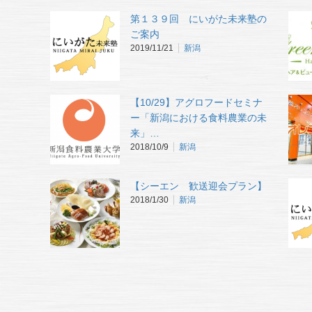
第１３９回 にいがた未来塾の
ご案内
2019/11/21
新潟
【10/29】アグロフードセミナ
ー「新潟における食料農業の未
来」…
2018/10/9
新潟
【シーエン 歓送迎会プラン】
2018/1/30
新潟