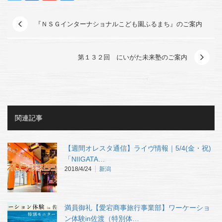
『ＮＳＧインターナショナルこども園ふるまち』のご案内
第１３２回 にいがた未来塾のご案内
関連記事
【週間オレスタ通信】ライヴ情報｜5/4(金・祝)
「NIIGATA…
2018/4/24
新潟
満員御礼【愛宕商事旅行事業部】ワーケーショ
ン体験in佐渡（特別体…