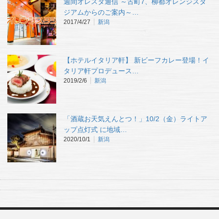
週間オレスタ通信 ～古町7、柳都オレンジスタ
ジアムからのご案内～…
2017/4/27
新潟
【ホテルイタリア軒】 新ビーフカレー登場！イ
タリア軒プロデュース…
2019/2/6
新潟
「酒蔵お天気えんとつ！」10/2（金）ライトア
ップ点灯式 に地域…
2020/10/1
新潟