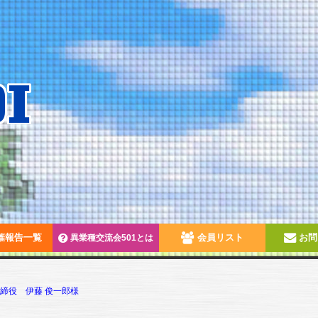
催報告一覧
会員リスト
お問
異業種交流会501とは
取締役 伊藤 俊一郎様