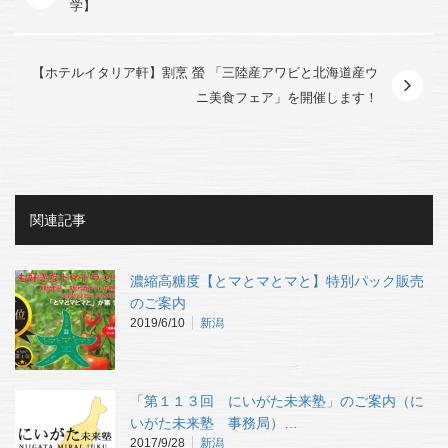
学】
【ホテルイタリア軒】割烹 螢 「三陸産アワビと北海道産ウ
ニ美食フェア」を開催します！
関連記事
濃縮高糖度【とマとマとマと】特別パック販売
のご案内
2019/6/10
新潟
「第１１３回 にいがた未来塾」のご案内（に
いがた未来塾 事務局）…
2017/9/28
新潟