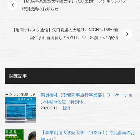
【MBA事業創造大学院大学】7/20(土)オープンキャンパス･
特別授業のお知らせ
【週間オレスタ通信】矢口真里の火曜The NIGHT#158〜新
潟生まれ新潟育ちのRYUTist♡ 出演・7/17配信
関連記事
満員御礼【愛宕商事旅行事業部】ワーケーショ
ン体験in佐渡（特別体…
2020/9/11
新潟
【事業創造大学院大学 11/24(土) 特別講義のお
知らせ】