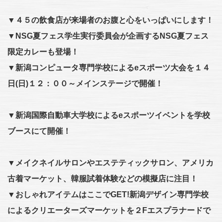
▼４５の飲食店が来場者のお腹と心をいっぱいにします！
▼NSG夏フェス学生実行委員会が企画するNSG夏フェス
限定カレーも登場！
▼新潟コンピュータ専門学校によるeスポーツ大会を１４
日(日)１２：００～メインステージで開催！
▼新潟国際自動車大学校によるeスポーツイベントを学校
ブースにて開催！
▼メイクネイルサロンやエステティックサロン、アメリカ
古着マーケット、韓服試着体験などの模擬店に注目！
▼おしゃれアイテムはここでGET!新潟デザイン専門学校
によるクリエーターズマーケットを２Fエスプラナードで