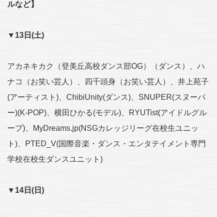
ル
など】
▼13日(土)
アカネキカク（登美丘高校ダンス部OG）（ダンス）、ハ
ナコ（お笑い芸人）、四千頭身（お笑い芸人）、井上苑子
(アーティスト)、ChibiUnity(ダンス)、SNUPER(スヌーパ
ー)(K-POP)、横田ひかる(モデル)、RYUTist(アイドルグル
ープ)、MyDreams.jp(NSGカレッジリーグ在校生ユニッ
ト)、PTED_V(国際音楽・ダンス・エンタテイメント専門
学校在校生ダンスユニット)
▼14日(日)