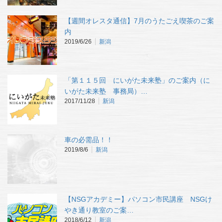
【週間オレスタ通信】7月のうたごえ喫茶のご案
内
2019/6/26
新潟
「第１１５回 にいがた未来塾」のご案内（に
いがた未来塾 事務局）…
2017/11/28
新潟
車の必需品！！
2019/8/6
新潟
【NSGアカデミー】パソコン市民講座 NSGけ
やき通り教室のご案…
2018/6/12
新潟