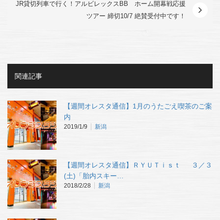
JR貸切列車で行く！アルビレックスBB ホーム開幕戦応援
ツアー 締切10/7 絶賛受付中です！
関連記事
【週間オレスタ通信】1月のうたごえ喫茶のご案
内
2019/1/9
新潟
【週間オレスタ通信】ＲＹＵＴｉｓｔ ３／３
(土)「胎内スキー…
2018/2/28
新潟