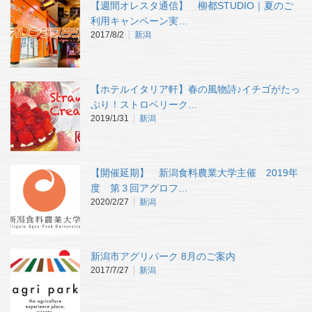
【週間オレスタ通信】 柳都STUDIO｜夏のご
利用キャンペーン実…
2017/8/2
新潟
【ホテルイタリア軒】春の風物詩♪イチゴがたっ
ぷり！ストロベリーク…
2019/1/31
新潟
【開催延期】 新潟食料農業大学主催 2019年
度 第３回アグロフ…
2020/2/27
新潟
新潟市アグリパーク 8月のご案内
2017/7/27
新潟