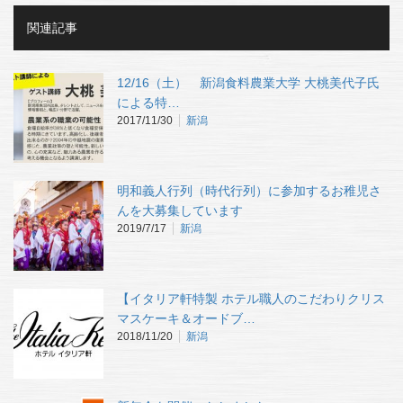
関連記事
12/16（土） 新潟食料農業大学 大桃美代子氏
による特…
2017/11/30
新潟
明和義人行列（時代行列）に参加するお稚児さ
んを大募集しています
2019/7/17
新潟
【イタリア軒特製 ホテル職人のこだわりクリス
マスケーキ＆オードブ…
2018/11/20
新潟