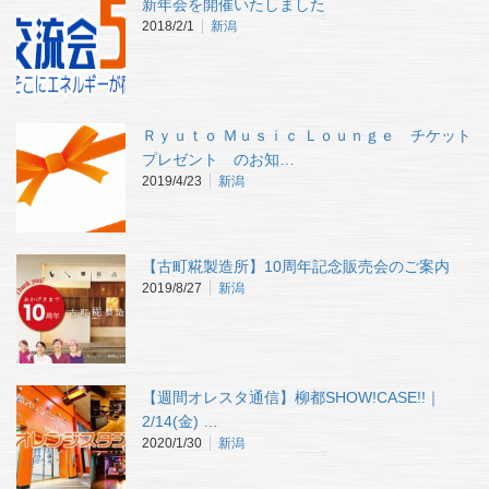
新年会を開催いたしました
2018/2/1
新潟
Ｒｙｕｔｏ Ｍｕｓｉｃ Ｌｏｕｎｇｅ チケット
プレゼント のお知…
2019/4/23
新潟
【古町糀製造所】10周年記念販売会のご案内
2019/8/27
新潟
【週間オレスタ通信】柳都SHOW!CASE!!｜
2/14(金) …
2020/1/30
新潟