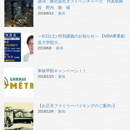
講演：株式会社オプトベンチャーズ 代表取締
役 野内 敦 様
2016/6/12
新潟
～6/22(土) 特別講義のお知らせ～ 【MBA事業創
造大学院大…
2019/6/6
新潟
車検早割キャンペーン！！
2018/1/25
新潟
【お正月ファミリーバイキングのご案内♪】
2018/12/6
新潟