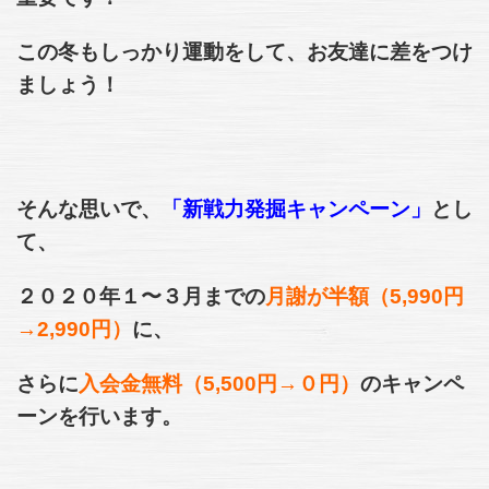
この冬もしっかり運動をして、お友達に差をつけ
ましょう！
そんな思いで、
「新戦力発掘キャンペーン」
とし
て、
２０２０年１〜３月までの
月謝が
半額
（5,990円
→2,990円）
に、
さらに
入会金無料（5,500円→０円）
のキャンペ
ーンを行います。