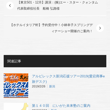
【東京501・12月】講演：(株)エー・スター・クォンタム
代表取締役社長 船橋 弘路様
【ホテルイタリア軒】予約受付中！小林幸子スプリングデ
ィナーショー開催のご案内！
関連記事
アルビレックス新潟応援ツアー2019(愛宕商事e
旅デスク)
2019/2/26
新潟
第１４０回 にいがた未来塾のご案内