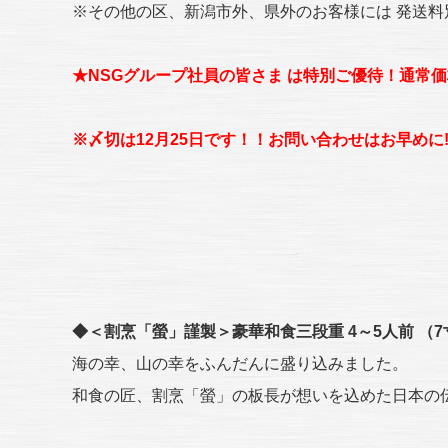
※その他の区、新潟市外、県外のお客様には 発送
★NSGグループ社員の皆さま は特別ご優待！通常
※〆切は12月25日です！！お問い合わせはお早めに
◆＜割烹「螢」謹製＞豪華和食三段重 4～5人前 （7
海の幸、山の幸をふんだんに盛り込みました。
和食の匠、割烹「螢」の板長が想いを込めた日本の