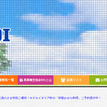
催報告一覧
会員リスト
お問
異業種交流会501とは
社員のさま特別ご優待！ホテルイタリア軒の「特製おせち料理」ご予約受付中！