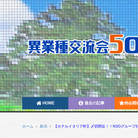
HOME
過去の記事
例会開
ホーム
新潟
【ホテルイタリア軒】〆切間近！！NSGグループ