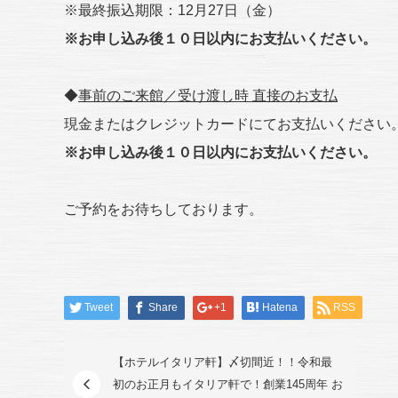
※最終振込期限：12月27日（金）
※お申し込み後１０日以内にお支払いください。
◆
事前のご来館／受け渡し時 直接のお支払
現金またはクレジットカードにてお支払いください
※お申し込み後１０日以内にお支払いください。
ご予約をお待ちしております。
Tweet
Share
+1
Hatena
RSS
【ホテルイタリア軒】〆切間近！！令和最
初のお正月もイタリア軒で！創業145周年 お