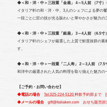
◆＜和・洋・中＞三段重「金扇」 4～5人前 （7寸）
イタリア軒の和・洋・中、3人のシェフによる夢の
一段ごとに匠の技が光る賑わいと華やかさが魅力の
◆＜和・洋・中＞三段重「銀扇」 3～4人前 （6.5寸
イタリア軒のシェフが厳選した上質で鮮度抜群の素
す。
◆＜和・洋・中＞一段重「二人寿」 2～3人前 （7.5
和洋中の厳選された人気の料理を取り揃えた魅力の
【ご予約・お問い合わせ】
◆電話の場合
Tel.025-224-5120
料飲予約部まで [受
◆
メールの場合
gift@italiaken.com
おせち販売担