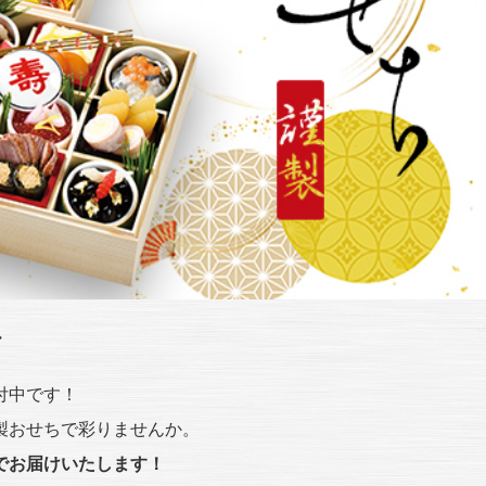
・
付中です！
製おせちで彩りませんか。
でお届けいたします！