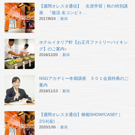
【週間オレスタ通信】 生涯学習｜秋の特別講
座 『復活 名コンビト…
2017/8/24
新潟
ホテルイタリア軒【お正月ファミリーバイキン
グ】のご案内♪
2018/12/20
新潟
NSGアカデミー冬期講座 ５０１会員特典のご
案内
2018/11/13
新潟
【週間オレスタ通信】柳都SHOW!CASE!!｜
2/14(金) …
2020/1/30
新潟