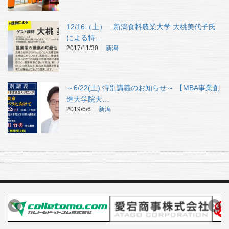
12/16（土） 新潟食料農業大学 大桃美代子氏
による特…
2017/11/30
新潟
～6/22(土) 特別講義のお知らせ～ 【MBA事業創
造大学院大…
2019/6/6
新潟