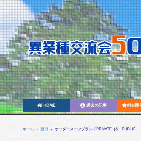
HOME
過去の記事
例会開
ホーム
新潟
オーダースーツブランドPRIVATE［&］PUBL