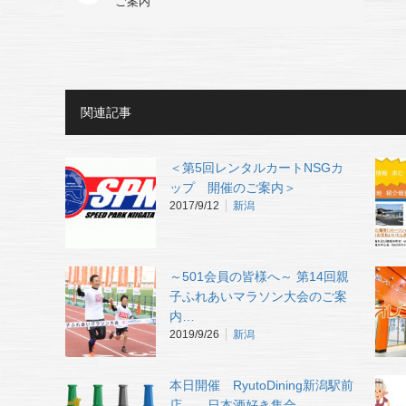
ご案内
関連記事
＜第5回レンタルカートNSGカ
ップ 開催のご案内＞
2017/9/12
新潟
～501会員の皆様へ～ 第14回親
子ふれあいマラソン大会のご案
内…
2019/9/26
新潟
本日開催 RyutoDining新潟駅前
店 日本酒好き集合