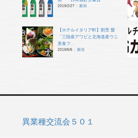
2019/2/27
新潟
【ホテルイタリア軒】割烹 螢
「三陸産アワビと北海道産ウニ
美食フ…
2019/6/6
新潟
異業種交流会５０１