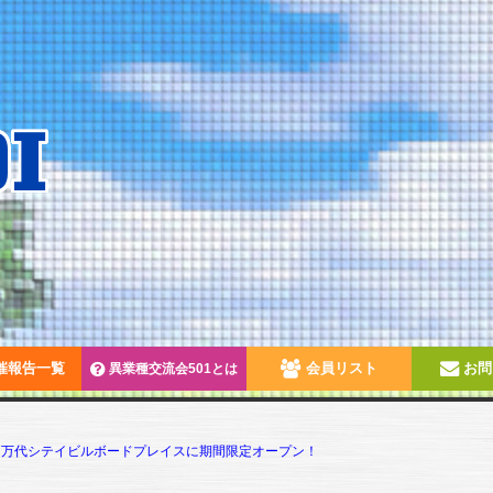
催報告一覧
会員リスト
お問
異業種交流会501とは
IC 万代シテイビルボードプレイスに期間限定オープン！