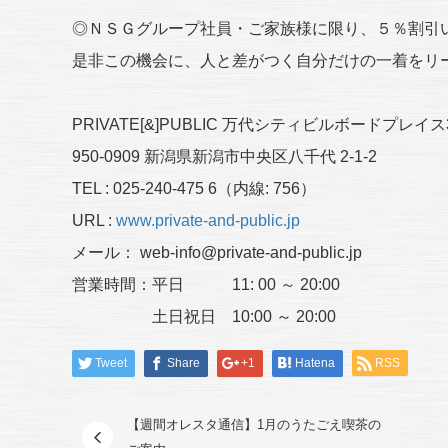
◎ＮＳＧグループ社員・ご家族様に限り、５％割引
是非この機会に、人と差がつく自分だけの一着をリ
PRIVATE[&]PUBLIC 万代シティビルボードプレイス
950-0909 新潟県新潟市中央区八千代 2-1-2
TEL : 025-240-475 6（内線: 756）
URL :
www.private-and-public.jp
メール： web-info@private-and-public.jp
営業時間：平日 11: 00 ～ 20:00
土日祝日 10:00 ～ 20:00
Tweet
Share
+1
Hatena
RSS
【週間オレスタ通信】1月のうたごえ喫茶の