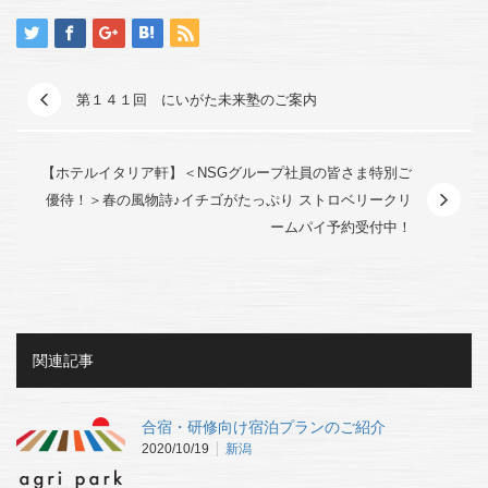
第１４１回 にいがた未来塾のご案内
【ホテルイタリア軒】＜NSGグループ社員の皆さま特別ご
優待！＞春の風物詩♪イチゴがたっぷり ストロベリークリ
ームパイ予約受付中！
関連記事
合宿・研修向け宿泊プランのご紹介
2020/10/19
新潟