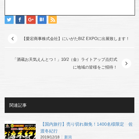
【愛宕商事株式会社】にいがたBIZ EXPOに出展致します！
「酒蔵お天気えんとつ！」10/2（金）ライトアップ点灯式
に地域の皆様をご招待！
関連記事
【国内旅行】売り切れ御免！1400名様限定 佐
渡冬紀行
2019/12/18
新潟