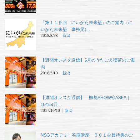
「第１１９回 にいがた未来塾」のご案内（に
いがた未来塾 事務局）…
2018/3/28
新潟
【週間オレスタ通信】5月のうたごえ喫茶のご案
内
2018/5/10
新潟
【週間オレスタ通信】 柳都SHOW!CASE!!｜
10/15(日…
2017/10/10
新潟
NSGアカデミー春期講座 ５０１会員特典のご