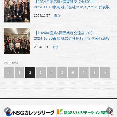
【2024年度第6回異業種交流会501】
2024.11.19東京 株式会社ママスクエア 代表取
締役 藤代聡 様
2024/11/27
東京
【2024年度第5回異業種交流会501】
2024.10.30東京 株式会社結わえる 代表取締役
CEO 荻野 芳隆 様
2024/11/1
東京
PAGE NAVI
«
1
2
3
4
5
6
7
8
»