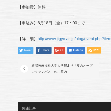
【参加費】無料
【申込み】8月18日（金）17：00まで
【詳 細】
http://www.jigyo.ac.jp/blog/event.php?it
Tweet
Share
+1
Hatena
RSS
新潟医療福祉大学大学院より「夏のオープ
ンキャンパス」のご案内
関連記事