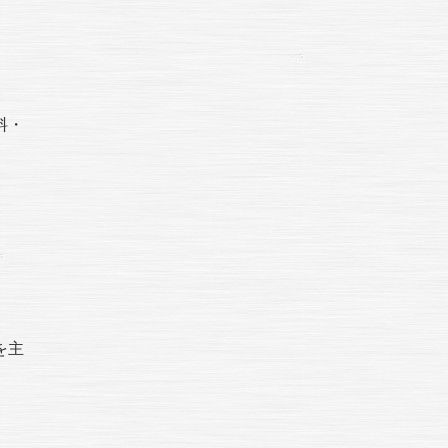
料・
を主