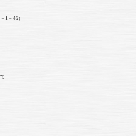
－1－46）
いて