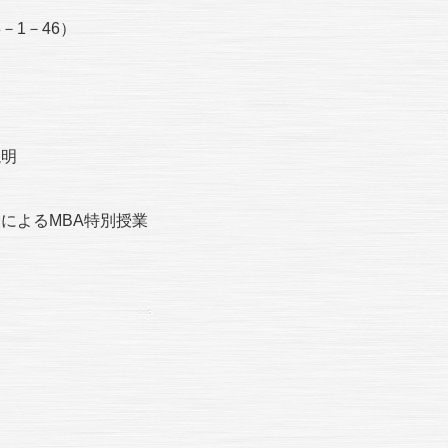
－1－46）
説明
教授によるMBA特別授業