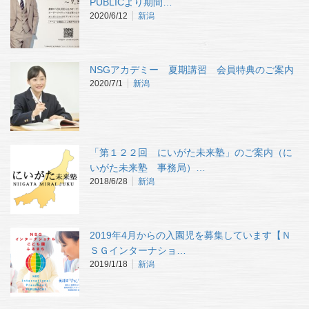
PUBLICより期間…
2020/6/12
新潟
NSGアカデミー 夏期講習 会員特典のご案内
2020/7/1
新潟
「第１２２回 にいがた未来塾」のご案内（に
いがた未来塾 事務局）…
2018/6/28
新潟
2019年4月からの入園児を募集しています【Ｎ
ＳＧインターナショ…
2019/1/18
新潟