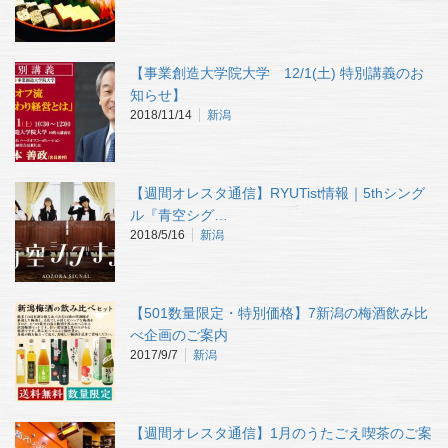
【事業創造大学院大学 12/1(土) 特別講義のお
知らせ】
2018/11/14
新潟
【週間オレスタ通信】RYUTist情報｜5thシング
ル『青空シグ…
2018/5/16
新潟
【501数量限定・特別価格】7新潟の梅酒飲み比
べ企画のご案内
2017/9/7
新潟
【週間オレスタ通信】1月のうたごえ喫茶のご案