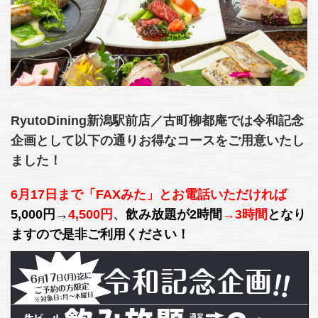
RyutoDining新潟駅前店／古町柳都庵では令和記念
企画として以下の通りお得なコースをご用意いたし
ました！
6月17日まで「FAXみた」とお電話いただければ
5,000円→
4,500円
、
飲み放題が2時間
→3時間
となり
ますので是非ご利用ください！