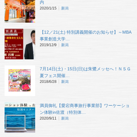
内
2020/1/15
新潟
【12／21(土) 特別講義開催のお知らせ】～MBA
事業創造大学…
2019/12/9
新潟
7月14日(土)・15日(日)は朱鷺メッセへ！ＮＳＧ
夏フェス開催…
2018/6/28
新潟
満員御礼【愛宕商事旅行事業部】ワーケーショ
ン体験in佐渡（特別体…
2020/9/11
新潟