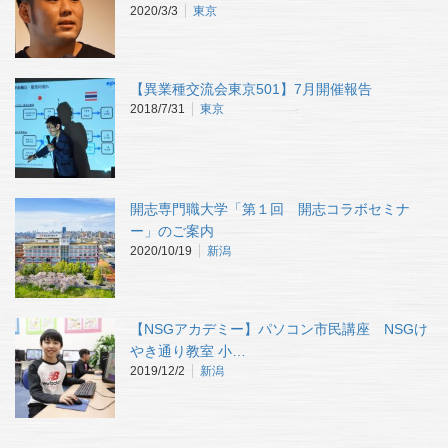
2020/3/3
東京
【異業種交流会東京501】7月開催報告
2018/7/31
東京
開志専門職大学「第１回 開志コラボセミナ
ー」のご案内
2020/10/19
新潟
【NSGアカデミー】パソコン市民講座 NSGけ
やき通り教室 小…
2019/12/2
新潟