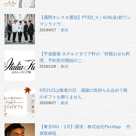
【週間オレスタ通信】PTED_V｜4/26(金)初ワン
マンライヴ…
2019/4/17
新潟
【平成最後 ホテルイタリア軒の「特製おせち料
理」予約受付開始のご…
2018/12/6
新潟
9月21日は敬老の日 感謝の気持ちを込めて糀
のギフトを贈りません…
2020/8/27
新潟
【東京501・2月】講演：株式会社PicUApp 代
表取締役…